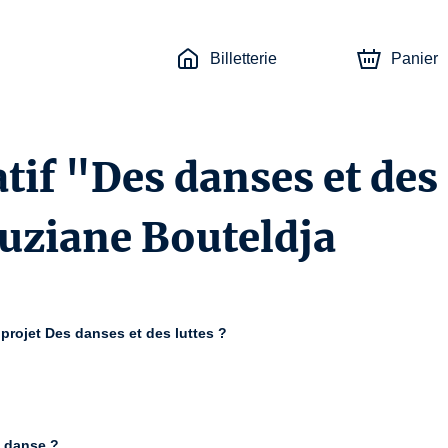
Billetterie
Panier
atif "Des danses et des
ouziane Bouteldja
 projet Des danses et des luttes ?
e danse ?