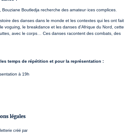
», Bouziane Boutledja recherche des amateur·ices complices.
stoire des danses dans le monde et les contextes qui les ont fait 
e voguing, le breakdance et les danses d'Afrique du Nord, cette 
luttes, avec le corps… Ces danses racontent des combats, des 
 les temps de répétition et pour la représentation :
sentation à 19h
ATESV-R-2020-010498 / PLATESV-R-2020-010490
ons légales
letterie
créé par