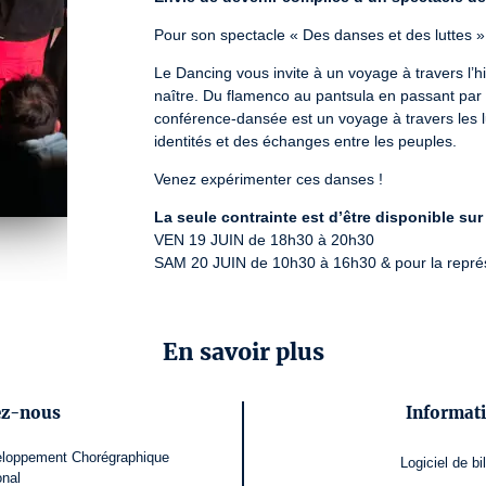
Pour son spectacle « Des danses et des luttes 
Le Dancing vous invite à un voyage à travers l’hi
naître. Du flamenco au pantsula en passant par l
conférence-dansée est un voyage à travers les 
identités et des échanges entre les peuples.
Venez expérimenter ces danses !
La seule contrainte est d’être disponible sur
VEN 19 JUIN de 18h30 à 20h30

SAM 20 JUIN de 10h30 à 16h30 & pour la repré
d’infos :
inscriptions@ledancing.com
Numéro de licence : PLATESV-R-2021-000374 / PL
En savoir plus
ez-nous
Informati
eloppement Chorégraphique
Logiciel de bil
onal